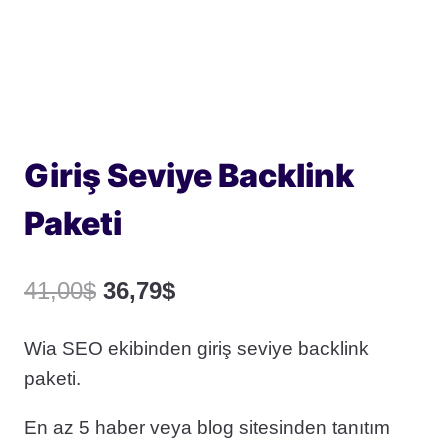
Giriş Seviye Backlink
Paketi
Orijinal
Şu
41,00
$
36,79
$
fiyat:
andaki
Wia SEO ekibinden giriş seviye backlink
41,00$.
fiyat:
paketi.
36,79$.
En az 5 haber veya blog sitesinden tanıtım