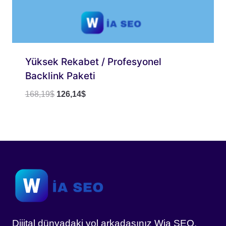
Yüksek Rekabet / Profesyonel
Backlink Paketi
Orijinal
Şu
168,19
$
126,14
$
fiyat:
andaki
168,19$.
fiyat:
126,14$.
Dijital dünyadaki yol arkadaşınız Wia SEO.