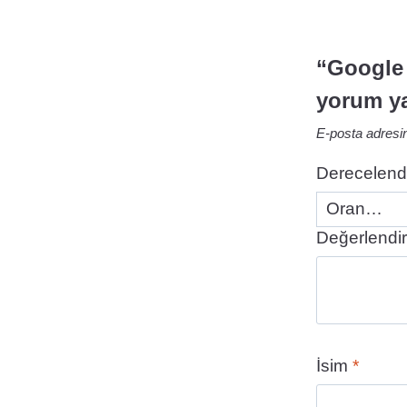
“Google 
yorum ya
E-posta adresi
Derecelend
Değerlendi
İsim
*