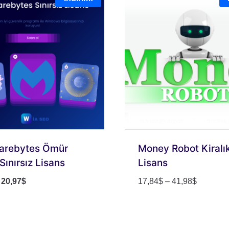
arebytes Ömür
Money Robot Kiralı
Sınırsız Lisans
Lisans
Orijinal
Şu
Fiyat
20,97
$
17,84
$
–
41,98
$
fiyat:
andaki
aralığı:
31,48$.
fiyat:
17,84$
20,97$.
-