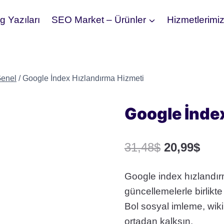
 Yazıları
SEO Market – Ürünler
Hizmetlerimi
enel
/
Google İndex Hızlandırma Hizmeti
Google İnde
Orijinal
Şu
31,48
$
20,99
$
fiyat:
anda
Google index hızlandır
31,48$.
fiyat
güncellemelerle birlikt
20,9
Bol sosyal imleme, wik
ortadan kalksın.