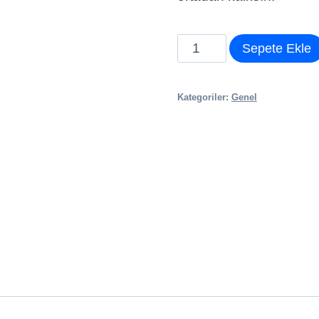
Google
Sepete Ekle
İndex
Hızlandırma
Kategoriler:
Genel
Hizmeti
adet