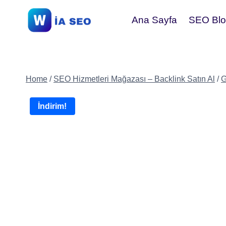
Skip
Ana Sayfa
SEO Blog
to
content
Home
/
SEO Hizmetleri Mağazası – Backlink Satın Al
/
G
İndirim!