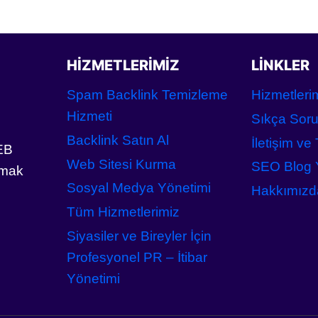
41,98$
HIZMETLERIMIZ
LINKLER
Spam Backlink Temizleme
Hizmetleri
Hizmeti
Sıkça Soru
Backlink Satın Al
İletişim ve 
EB
Web Sitesi Kurma
SEO Blog Y
ımak
Sosyal Medya Yönetimi
Hakkımızd
Tüm Hizmetlerimiz
Siyasiler ve Bireyler İçin
Profesyonel PR – İtibar
Yönetimi