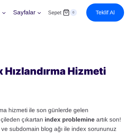
z
Sayfalar
Teklif Al
Sepet
0
x Hızlandırma Hizmeti
ki
ma hizmeti ile son günlerde gelen
:
e çileden çıkartan
i
ndex p
roblemine
artık son!
9$.
i ve subdomain blog ağı ile index sorununuz